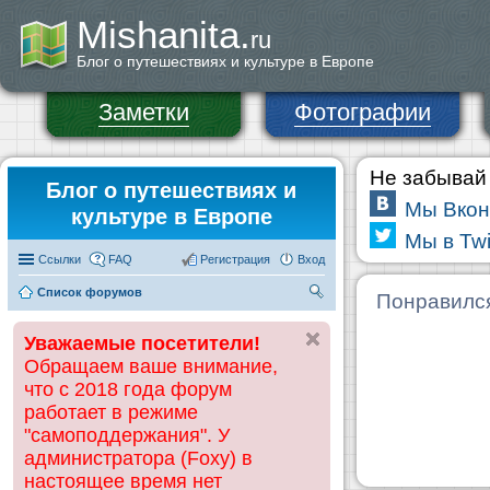
Mishanita.
ru
Блог о путешествиях и культуре в Европе
Заметки
Фотографии
Не забывай 
Блог о путешествиях и
Мы Вкон
культуре в Европе
Мы в Twi
Ссылки
FAQ
Регистрация
Вход
Список форумов
П
Понравилс
ои
Уважаемые посетители!
ск
Обращаем ваше внимание,
что с 2018 года форум
работает в режиме
"самоподдержания". У
администратора (Foxy) в
настоящее время нет