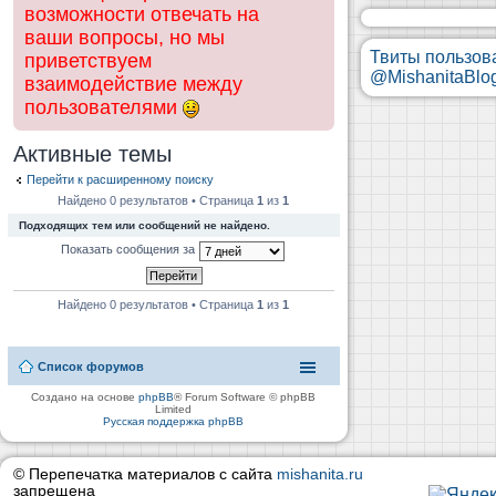
возможности отвечать на
ваши вопросы, но мы
Твиты пользов
приветствуем
@MishanitaBlo
взаимодействие между
пользователями
Активные темы
Перейти к расширенному поиску
Найдено 0 результатов • Страница
1
из
1
Подходящих тем или сообщений не найдено.
Показать сообщения за
Найдено 0 результатов • Страница
1
из
1
Список форумов
Создано на основе
phpBB
® Forum Software © phpBB
Limited
Русская поддержка phpBB
© Перепечатка материалов с сайта
mishanita.ru
запрещена