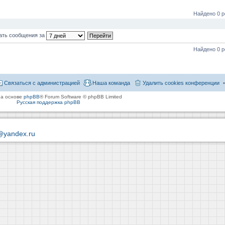
Найдено 0 р
ать сообщения за
Найдено 0 р
Связаться с администрацией
Наша команда
Удалить cookies конференции
на основе
phpBB
® Forum Software © phpBB Limited
Русская поддержка phpBB
@yandex.ru