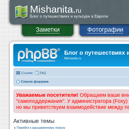
Mishanita.
ru
Блог о путешествиях и культуре в Европе
Заметки
Фотографии
Блог о путешествиях 
Mishanita.ru
Ссылки
FAQ
Список форумов
Уважаемые посетители!
Обращаем ваше вним
"самоподдержания". У администратора (Foxy)
но мы приветствуем взаимодействие между 
Активные темы
Перейти к расширенному поиску