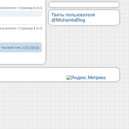
езультатов • Страница
1
из
1
Твиты пользователя
@MishanitaBlog
езультатов • Страница
1
из
1
Часовой пояс:
UTC+04:00