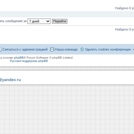
Найдено 0 р
ать сообщения за
Найдено 0 р
Связаться с администрацией
Наша команда
Удалить cookies конференции
на основе
phpBB
® Forum Software © phpBB Limited
Русская поддержка phpBB
@yandex.ru