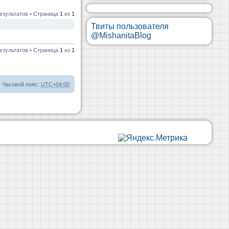
езультатов • Страница
1
из
1
Твиты пользователя
@MishanitaBlog
езультатов • Страница
1
из
1
Часовой пояс:
UTC+04:00