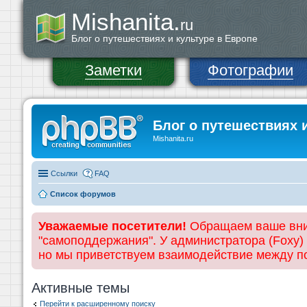
Mishanita.
ru
Блог о путешествиях и культуре в Европе
Заметки
Фотографии
Блог о путешествиях 
Mishanita.ru
Ссылки
FAQ
Список форумов
Уважаемые посетители!
Обращаем ваше вним
"самоподдержания". У администратора (Foxy)
но мы приветствуем взаимодействие между 
Активные темы
Перейти к расширенному поиску