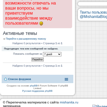
возможности отвечать на
ваши вопросы, но мы
Твиты пользов
приветствуем
@MishanitaBlo
взаимодействие между
пользователями
Активные темы
Перейти к расширенному поиску
Найдено 0 результатов • Страница
1
из
1
Подходящих тем или сообщений не найдено.
Показать сообщения за
Найдено 0 результатов • Страница
1
из
1
Список форумов
Создано на основе
phpBB
® Forum Software © phpBB
Limited
Русская поддержка phpBB
© Перепечатка материалов с сайта
mishanita.ru
запрещена