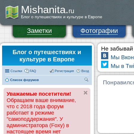
Mishanita.
ru
Блог о путешествиях и культуре в Европе
Заметки
Фотографии
Не забывай 
Блог о путешествиях и
Мы Вкон
культуре в Европе
Мы в Twi
Ссылки
FAQ
Регистрация
Вход
Список форумов
П
Понравилс
ои
Уважаемые посетители!
ск
Обращаем ваше внимание,
что с 2018 года форум
работает в режиме
"самоподдержания". У
администратора (Foxy) в
настоящее время нет