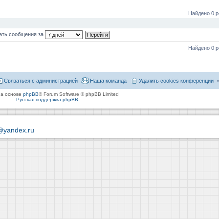
Найдено 0 р
ать сообщения за
Найдено 0 р
Связаться с администрацией
Наша команда
Удалить cookies конференции
на основе
phpBB
® Forum Software © phpBB Limited
Русская поддержка phpBB
@yandex.ru