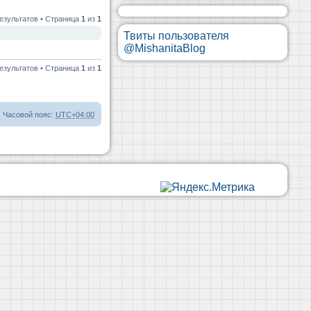
езультатов • Страница
1
из
1
Твиты пользователя
@MishanitaBlog
езультатов • Страница
1
из
1
Часовой пояс:
UTC+04:00