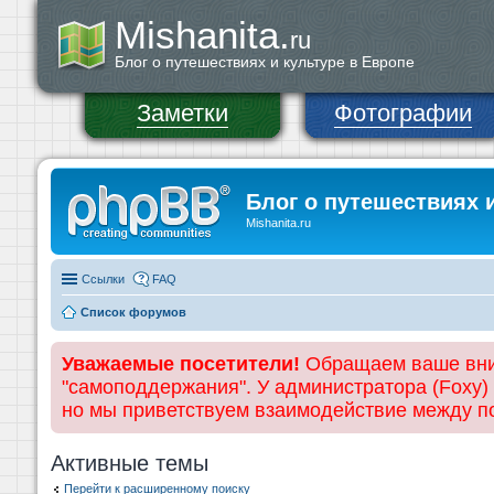
Mishanita.
ru
Блог о путешествиях и культуре в Европе
Заметки
Фотографии
Блог о путешествиях 
Mishanita.ru
Ссылки
FAQ
Список форумов
Уважаемые посетители!
Обращаем ваше вним
"самоподдержания". У администратора (Foxy)
но мы приветствуем взаимодействие между 
Активные темы
Перейти к расширенному поиску