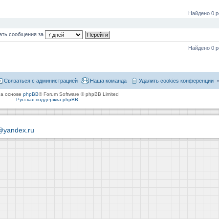
Найдено 0 р
ать сообщения за
Найдено 0 р
Связаться с администрацией
Наша команда
Удалить cookies конференции
на основе
phpBB
® Forum Software © phpBB Limited
Русская поддержка phpBB
@yandex.ru