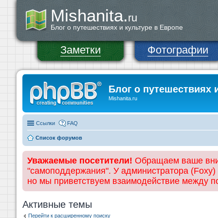
Mishanita.
ru
Блог о путешествиях и культуре в Европе
Заметки
Фотографии
Блог о путешествиях 
Mishanita.ru
Ссылки
FAQ
Список форумов
Уважаемые посетители!
Обращаем ваше вним
"самоподдержания". У администратора (Foxy)
но мы приветствуем взаимодействие между 
Активные темы
Перейти к расширенному поиску