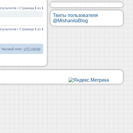
езультатов • Страница
1
из
1
Твиты пользователя
@MishanitaBlog
езультатов • Страница
1
из
1
Часовой пояс:
UTC+04:00