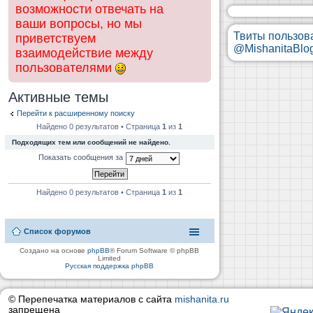
возможности отвечать на
ваши вопросы, но мы
Твиты пользов
приветствуем
@MishanitaBlo
взаимодействие между
пользователями
Активные темы
Перейти к расширенному поиску
Найдено 0 результатов • Страница
1
из
1
Подходящих тем или сообщений не найдено.
Показать сообщения за
Найдено 0 результатов • Страница
1
из
1
Список форумов
Создано на основе
phpBB
® Forum Software © phpBB
Limited
Русская поддержка phpBB
© Перепечатка материалов с сайта
mishanita.ru
запрещена