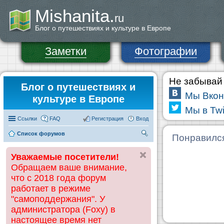
Mishanita.
ru
Блог о путешествиях и культуре в Европе
Заметки
Фотографии
Не забывай 
Блог о путешествиях и
Мы Вкон
культуре в Европе
Мы в Twi
Ссылки
FAQ
Регистрация
Вход
Список форумов
П
Понравилс
ои
Уважаемые посетители!
ск
Обращаем ваше внимание,
что с 2018 года форум
работает в режиме
"самоподдержания". У
администратора (Foxy) в
настоящее время нет