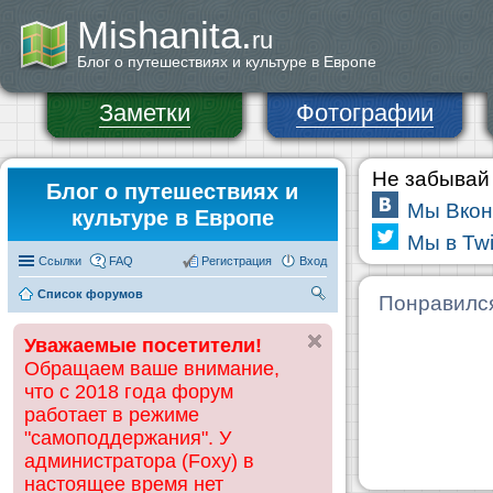
Mishanita.
ru
Блог о путешествиях и культуре в Европе
Заметки
Фотографии
Не забывай 
Блог о путешествиях и
Мы Вкон
культуре в Европе
Мы в Twi
Ссылки
FAQ
Регистрация
Вход
Список форумов
П
Понравилс
ои
Уважаемые посетители!
ск
Обращаем ваше внимание,
что с 2018 года форум
работает в режиме
"самоподдержания". У
администратора (Foxy) в
настоящее время нет