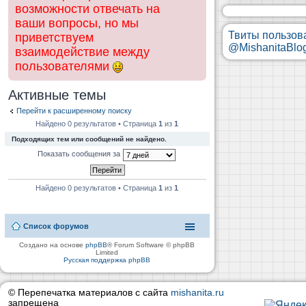
возможности отвечать на
ваши вопросы, но мы
Твиты пользов
приветствуем
@MishanitaBlo
взаимодействие между
пользователями
Активные темы
Перейти к расширенному поиску
Найдено 0 результатов • Страница
1
из
1
Подходящих тем или сообщений не найдено.
Показать сообщения за
Найдено 0 результатов • Страница
1
из
1
Список форумов
Создано на основе
phpBB
® Forum Software © phpBB
Limited
Русская поддержка phpBB
© Перепечатка материалов с сайта
mishanita.ru
запрещена