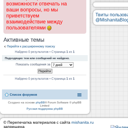
возможности отвечать на
ваши вопросы, но мы
Твиты пользов
приветствуем
@MishanitaBlo
взаимодействие между
пользователями
Активные темы
Перейти к расширенному поиску
Найдено 0 результатов • Страница
1
из
1
Подходящих тем или сообщений не найдено.
Показать сообщения за
Найдено 0 результатов • Страница
1
из
1
Список форумов
Создано на основе
phpBB
® Forum Software © phpBB
Limited
Русская поддержка phpBB
© Перепечатка материалов с сайта
mishanita.ru
запрещена