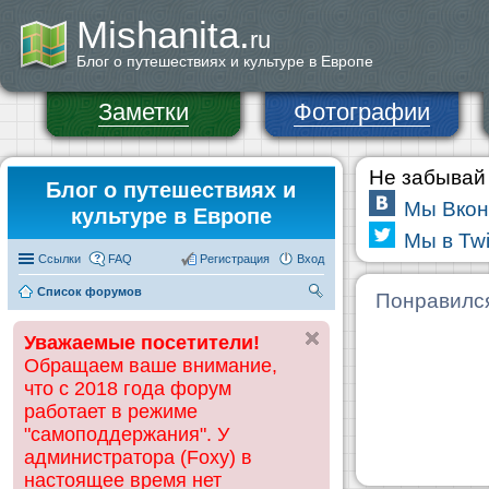
Mishanita.
ru
Блог о путешествиях и культуре в Европе
Заметки
Фотографии
Не забывай 
Блог о путешествиях и
Мы Вкон
культуре в Европе
Мы в Twi
Ссылки
FAQ
Регистрация
Вход
Список форумов
П
Понравилс
ои
Уважаемые посетители!
ск
Обращаем ваше внимание,
что с 2018 года форум
работает в режиме
"самоподдержания". У
администратора (Foxy) в
настоящее время нет