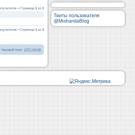
езультатов • Страница
1
из
1
Твиты пользователя
@MishanitaBlog
езультатов • Страница
1
из
1
Часовой пояс:
UTC+04:00