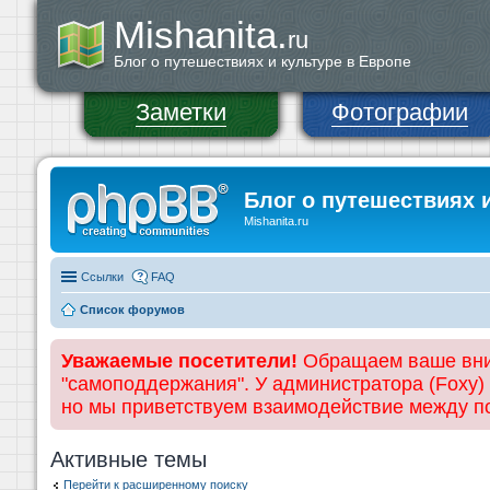
Mishanita.
ru
Блог о путешествиях и культуре в Европе
Заметки
Фотографии
Блог о путешествиях 
Mishanita.ru
Ссылки
FAQ
Список форумов
Уважаемые посетители!
Обращаем ваше вним
"самоподдержания". У администратора (Foxy)
но мы приветствуем взаимодействие между 
Активные темы
Перейти к расширенному поиску