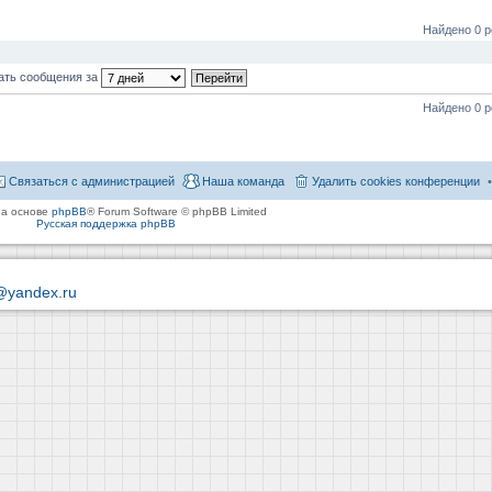
Найдено 0 р
ать сообщения за
Найдено 0 р
Связаться с администрацией
Наша команда
Удалить cookies конференции
на основе
phpBB
® Forum Software © phpBB Limited
Русская поддержка phpBB
@yandex.ru