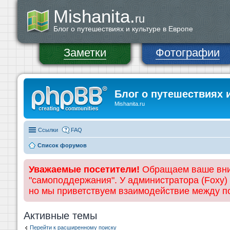
Mishanita.
ru
Блог о путешествиях и культуре в Европе
Заметки
Фотографии
Блог о путешествиях 
Mishanita.ru
Ссылки
FAQ
Список форумов
Уважаемые посетители!
Обращаем ваше вним
"самоподдержания". У администратора (Foxy)
но мы приветствуем взаимодействие между 
Активные темы
Перейти к расширенному поиску