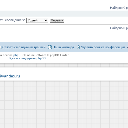
Найдено 0 р
ать сообщения за
Найдено 0 р
Связаться с администрацией
Наша команда
Удалить cookies конференции
на основе
phpBB
® Forum Software © phpBB Limited
Русская поддержка phpBB
@yandex.ru