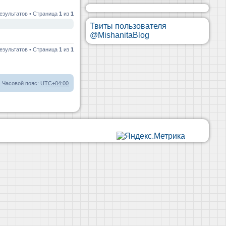
езультатов • Страница
1
из
1
Твиты пользователя
@MishanitaBlog
езультатов • Страница
1
из
1
Часовой пояс:
UTC+04:00