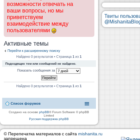
возможности отвечать на
ваши вопросы, но мы
Твиты пользов
приветствуем
@MishanitaBlo
взаимодействие между
пользователями
Активные темы
Перейти к расширенному поиску
Найдено 0 результатов • Страница
1
из
1
Подходящих тем или сообщений не найдено.
Показать сообщения за
Найдено 0 результатов • Страница
1
из
1
Список форумов
Создано на основе
phpBB
® Forum Software © phpBB
Limited
Русская поддержка phpBB
© Перепечатка материалов с сайта
mishanita.ru
запрещена