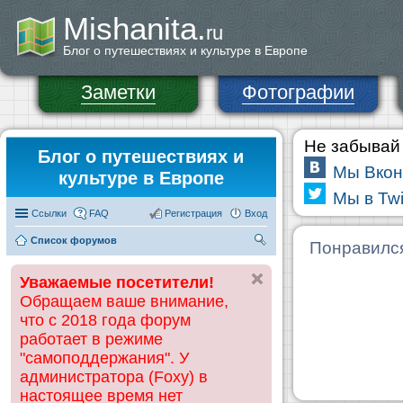
Mishanita.
ru
Блог о путешествиях и культуре в Европе
Заметки
Фотографии
Не забывай 
Блог о путешествиях и
Мы Вкон
культуре в Европе
Мы в Twi
Ссылки
FAQ
Регистрация
Вход
Список форумов
П
Понравилс
ои
Уважаемые посетители!
ск
Обращаем ваше внимание,
что с 2018 года форум
работает в режиме
"самоподдержания". У
администратора (Foxy) в
настоящее время нет