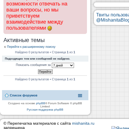
возможности отвечать на
ваши вопросы, но мы
Твиты пользов
приветствуем
@MishanitaBlo
взаимодействие между
пользователями
Активные темы
Перейти к расширенному поиску
Найдено 0 результатов • Страница
1
из
1
Подходящих тем или сообщений не найдено.
Показать сообщения за
Найдено 0 результатов • Страница
1
из
1
Список форумов
Создано на основе
phpBB
® Forum Software © phpBB
Limited
Русская поддержка phpBB
© Перепечатка материалов с сайта
mishanita.ru
запрещена