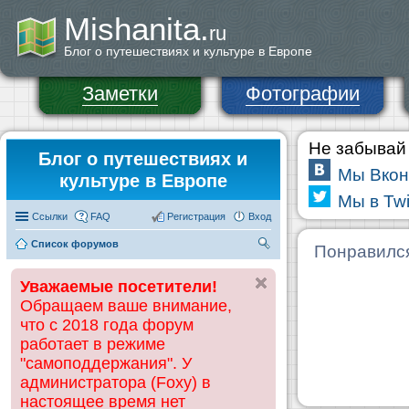
Mishanita.
ru
Блог о путешествиях и культуре в Европе
Заметки
Фотографии
Не забывай 
Блог о путешествиях и
Мы Вкон
культуре в Европе
Мы в Twi
Ссылки
FAQ
Регистрация
Вход
Список форумов
П
Понравилс
ои
Уважаемые посетители!
ск
Обращаем ваше внимание,
что с 2018 года форум
работает в режиме
"самоподдержания". У
администратора (Foxy) в
настоящее время нет