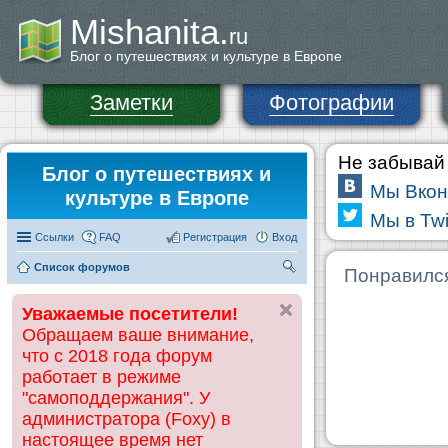
Mishanita.
ru
Блог о путешествиях и культуре в Европе
Заметки
Фотографии
Не забывай 
Блог о путешествиях и
Мы Вкон
культуре в Европе
Мы в Twi
Ссылки
FAQ
Регистрация
Вход
Список форумов
П
Понравилс
ои
Уважаемые посетители!
ск
Обращаем ваше внимание,
что с 2018 года форум
работает в режиме
"самоподдержания". У
администратора (Foxy) в
настоящее время нет