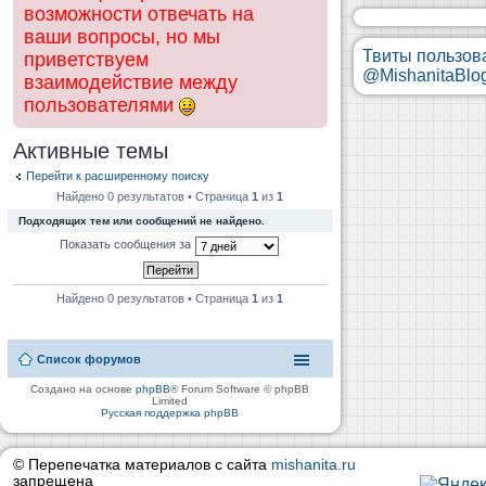
возможности отвечать на
ваши вопросы, но мы
Твиты пользов
приветствуем
@MishanitaBlo
взаимодействие между
пользователями
Активные темы
Перейти к расширенному поиску
Найдено 0 результатов • Страница
1
из
1
Подходящих тем или сообщений не найдено.
Показать сообщения за
Найдено 0 результатов • Страница
1
из
1
Список форумов
Создано на основе
phpBB
® Forum Software © phpBB
Limited
Русская поддержка phpBB
© Перепечатка материалов с сайта
mishanita.ru
запрещена