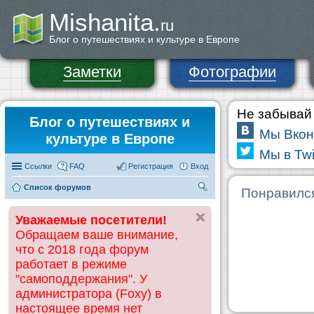
Mishanita.
ru
Блог о путешествиях и культуре в Европе
Заметки
Фотографии
Не забывай 
Блог о путешествиях и
Мы Вкон
культуре в Европе
Мы в Twi
Ссылки
FAQ
Регистрация
Вход
Список форумов
П
Понравилс
ои
Уважаемые посетители!
ск
Обращаем ваше внимание,
что с 2018 года форум
работает в режиме
"самоподдержания". У
администратора (Foxy) в
настоящее время нет