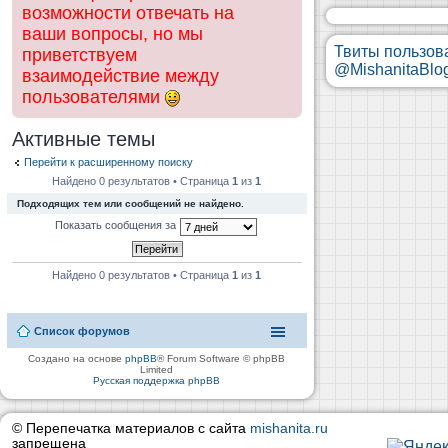
возможности отвечать на
ваши вопросы, но мы
Твиты пользов
приветствуем
@MishanitaBlo
взаимодействие между
пользователями
Активные темы
Перейти к расширенному поиску
Найдено 0 результатов • Страница
1
из
1
Подходящих тем или сообщений не найдено.
Показать сообщения за
Найдено 0 результатов • Страница
1
из
1
Список форумов
Создано на основе
phpBB
® Forum Software © phpBB
Limited
Русская поддержка phpBB
© Перепечатка материалов с сайта
mishanita.ru
запрещена