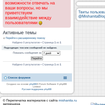
возможности отвечать на
ваши вопросы, но мы
Твиты пользов
приветствуем
@MishanitaBlo
взаимодействие между
пользователями
Активные темы
Перейти к расширенному поиску
Найдено 0 результатов • Страница
1
из
1
Подходящих тем или сообщений не найдено.
Показать сообщения за
Найдено 0 результатов • Страница
1
из
1
Список форумов
Создано на основе
phpBB
® Forum Software © phpBB
Limited
Русская поддержка phpBB
© Перепечатка материалов с сайта
mishanita.ru
запрещена