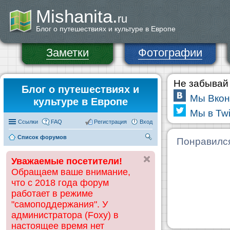
Mishanita.
ru
Блог о путешествиях и культуре в Европе
Заметки
Фотографии
Не забывай 
Блог о путешествиях и
Мы Вкон
культуре в Европе
Мы в Twi
Ссылки
FAQ
Регистрация
Вход
Список форумов
П
Понравилс
ои
Уважаемые посетители!
ск
Обращаем ваше внимание,
что с 2018 года форум
работает в режиме
"самоподдержания". У
администратора (Foxy) в
настоящее время нет