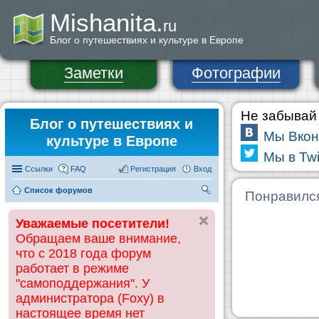
Mishanita.
ru
Блог о путешествиях и культуре в Европе
Заметки
Фотографии
Не забывай 
Блог о путешествиях и
Мы Вкон
культуре в Европе
Мы в Twi
Ссылки
FAQ
Регистрация
Вход
Список форумов
П
Понравилс
ои
Уважаемые посетители!
ск
Обращаем ваше внимание,
что с 2018 года форум
работает в режиме
"самоподдержания". У
администратора (Foxy) в
настоящее время нет