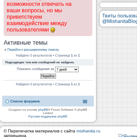
возможности отвечать на
ваши вопросы, но мы
Твиты пользов
приветствуем
@MishanitaBlo
взаимодействие между
пользователями
Активные темы
Перейти к расширенному поиску
Найдено 0 результатов • Страница
1
из
1
Подходящих тем или сообщений не найдено.
Показать сообщения за
Найдено 0 результатов • Страница
1
из
1
Список форумов
Создано на основе
phpBB
® Forum Software © phpBB
Limited
Русская поддержка phpBB
© Перепечатка материалов с сайта
mishanita.ru
запрещена