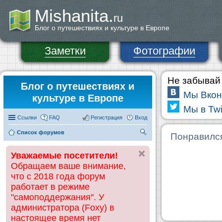
Mishanita.
ru
Блог о путешествиях и культуре в Европе
Заметки
Фотографии
Не забывай 
Блог о путешествиях и
Мы Вкон
культуре в Европе
Мы в Twi
Ссылки
FAQ
Регистрация
Вход
Список форумов
П
Понравилс
ои
Уважаемые посетители!
ск
Обращаем ваше внимание,
что с 2018 года форум
работает в режиме
"самоподдержания". У
администратора (Foxy) в
настоящее время нет