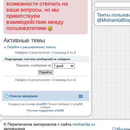
возможности отвечать на
ваши вопросы, но мы
Твиты пользов
приветствуем
@MishanitaBlo
взаимодействие между
пользователями
Активные темы
Перейти к расширенному поиску
Найдено 0 результатов • Страница
1
из
1
Подходящих тем или сообщений не найдено.
Показать сообщения за
Найдено 0 результатов • Страница
1
из
1
Список форумов
Создано на основе
phpBB
® Forum Software © phpBB
Limited
Русская поддержка phpBB
© Перепечатка материалов с сайта
mishanita.ru
запрещена