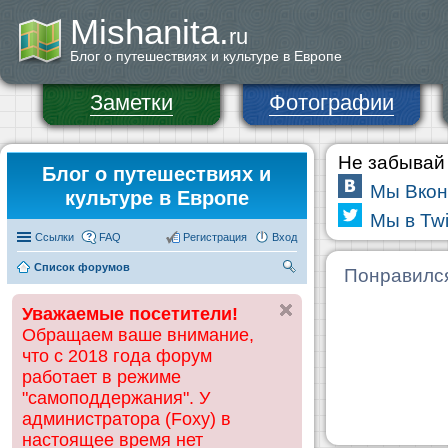
Mishanita.
ru
Блог о путешествиях и культуре в Европе
Заметки
Фотографии
Не забывай 
Блог о путешествиях и
Мы Вкон
культуре в Европе
Мы в Twi
Ссылки
FAQ
Регистрация
Вход
Список форумов
П
Понравилс
ои
Уважаемые посетители!
ск
Обращаем ваше внимание,
что с 2018 года форум
работает в режиме
"самоподдержания". У
администратора (Foxy) в
настоящее время нет