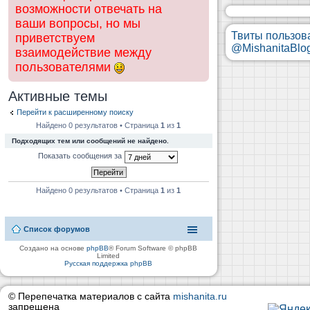
возможности отвечать на
ваши вопросы, но мы
Твиты пользов
приветствуем
@MishanitaBlo
взаимодействие между
пользователями
Активные темы
Перейти к расширенному поиску
Найдено 0 результатов • Страница
1
из
1
Подходящих тем или сообщений не найдено.
Показать сообщения за
Найдено 0 результатов • Страница
1
из
1
Список форумов
Создано на основе
phpBB
® Forum Software © phpBB
Limited
Русская поддержка phpBB
© Перепечатка материалов с сайта
mishanita.ru
запрещена