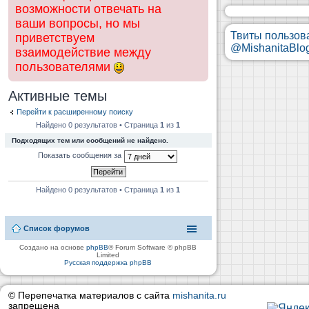
возможности отвечать на
ваши вопросы, но мы
Твиты пользов
приветствуем
@MishanitaBlo
взаимодействие между
пользователями
Активные темы
Перейти к расширенному поиску
Найдено 0 результатов • Страница
1
из
1
Подходящих тем или сообщений не найдено.
Показать сообщения за
Найдено 0 результатов • Страница
1
из
1
Список форумов
Создано на основе
phpBB
® Forum Software © phpBB
Limited
Русская поддержка phpBB
© Перепечатка материалов с сайта
mishanita.ru
запрещена