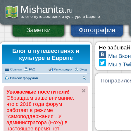
Mishanita.
ru
Блог о путешествиях и культуре в Европе
Заметки
Фотографии
Не забывай 
Блог о путешествиях и
Мы Вкон
культуре в Европе
Мы в Twi
Ссылки
FAQ
Регистрация
Вход
Список форумов
П
Понравилс
ои
Уважаемые посетители!
ск
Обращаем ваше внимание,
что с 2018 года форум
работает в режиме
"самоподдержания". У
администратора (Foxy) в
настоящее время нет