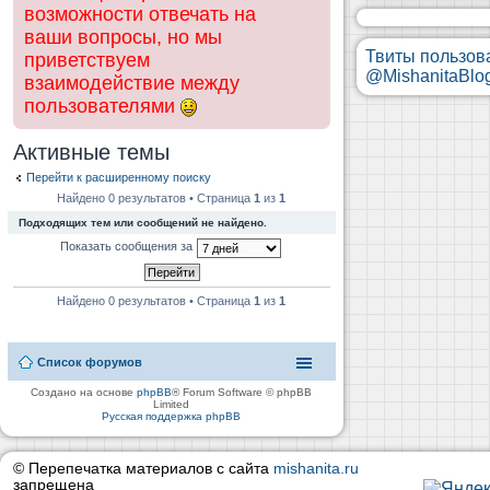
возможности отвечать на
ваши вопросы, но мы
Твиты пользов
приветствуем
@MishanitaBlo
взаимодействие между
пользователями
Активные темы
Перейти к расширенному поиску
Найдено 0 результатов • Страница
1
из
1
Подходящих тем или сообщений не найдено.
Показать сообщения за
Найдено 0 результатов • Страница
1
из
1
Список форумов
Создано на основе
phpBB
® Forum Software © phpBB
Limited
Русская поддержка phpBB
© Перепечатка материалов с сайта
mishanita.ru
запрещена