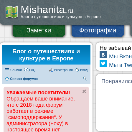
Mishanita.
ru
Блог о путешествиях и культуре в Европе
Заметки
Фотографии
Не забывай 
Блог о путешествиях и
Мы Вкон
культуре в Европе
Мы в Twi
Ссылки
FAQ
Регистрация
Вход
Список форумов
П
Понравилс
ои
Уважаемые посетители!
ск
Обращаем ваше внимание,
что с 2018 года форум
работает в режиме
"самоподдержания". У
администратора (Foxy) в
настоящее время нет