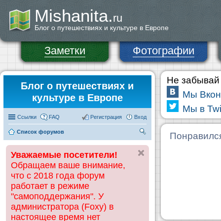
Mishanita.
ru
Блог о путешествиях и культуре в Европе
Заметки
Фотографии
Не забывай 
Блог о путешествиях и
Мы Вкон
культуре в Европе
Мы в Twi
Ссылки
FAQ
Регистрация
Вход
Список форумов
П
Понравилс
ои
Уважаемые посетители!
ск
Обращаем ваше внимание,
что с 2018 года форум
работает в режиме
"самоподдержания". У
администратора (Foxy) в
настоящее время нет