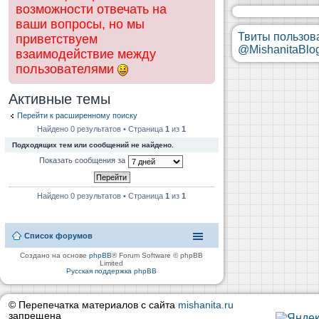
возможности отвечать на
ваши вопросы, но мы
Твиты пользов
приветствуем
@MishanitaBlo
взаимодействие между
пользователями
Активные темы
Перейти к расширенному поиску
Найдено 0 результатов • Страница
1
из
1
Подходящих тем или сообщений не найдено.
Показать сообщения за
Найдено 0 результатов • Страница
1
из
1
Список форумов
Создано на основе
phpBB
® Forum Software © phpBB
Limited
Русская поддержка phpBB
© Перепечатка материалов с сайта
mishanita.ru
запрещена