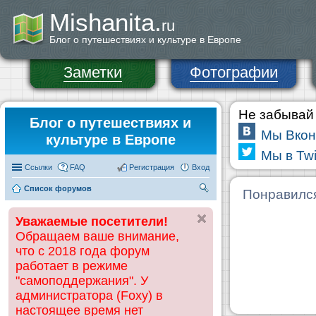
Mishanita.
ru
Блог о путешествиях и культуре в Европе
Заметки
Фотографии
Не забывай 
Блог о путешествиях и
Мы Вкон
культуре в Европе
Мы в Twi
Ссылки
FAQ
Регистрация
Вход
Список форумов
П
Понравилс
ои
Уважаемые посетители!
ск
Обращаем ваше внимание,
что с 2018 года форум
работает в режиме
"самоподдержания". У
администратора (Foxy) в
настоящее время нет