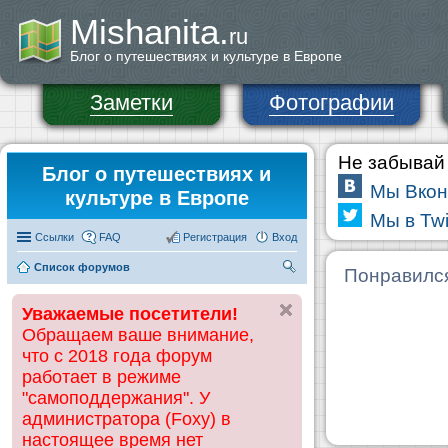
Mishanita.
ru
Блог о путешествиях и культуре в Европе
Заметки
Фотографии
Не забывай 
Блог о путешествиях и
Мы Вкон
культуре в Европе
Мы в Twi
Ссылки
FAQ
Регистрация
Вход
Список форумов
П
Понравилс
ои
Уважаемые посетители!
ск
Обращаем ваше внимание,
что с 2018 года форум
работает в режиме
"самоподдержания". У
администратора (Foxy) в
настоящее время нет