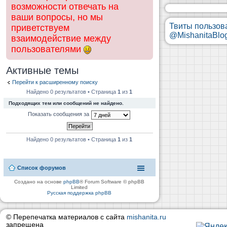
возможности отвечать на
ваши вопросы, но мы
Твиты пользов
приветствуем
@MishanitaBlo
взаимодействие между
пользователями
Активные темы
Перейти к расширенному поиску
Найдено 0 результатов • Страница
1
из
1
Подходящих тем или сообщений не найдено.
Показать сообщения за
Найдено 0 результатов • Страница
1
из
1
Список форумов
Создано на основе
phpBB
® Forum Software © phpBB
Limited
Русская поддержка phpBB
© Перепечатка материалов с сайта
mishanita.ru
запрещена