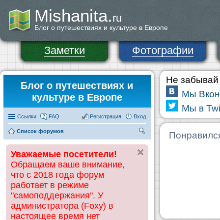
Mishanita.
ru
Блог о путешествиях и культуре в Европе
Заметки
Фотографии
Не забывай 
Блог о путешествиях и
Мы Вкон
культуре в Европе
Мы в Twi
Ссылки
FAQ
Регистрация
Вход
Список форумов
П
Понравилс
ои
Уважаемые посетители!
ск
Обращаем ваше внимание,
что с 2018 года форум
работает в режиме
"самоподдержания". У
администратора (Foxy) в
настоящее время нет