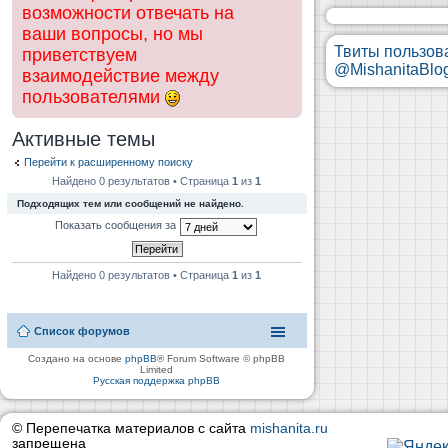
возможности отвечать на
ваши вопросы, но мы
Твиты пользов
приветствуем
@MishanitaBlo
взаимодействие между
пользователями
Активные темы
Перейти к расширенному поиску
Найдено 0 результатов • Страница
1
из
1
Подходящих тем или сообщений не найдено.
Показать сообщения за
Найдено 0 результатов • Страница
1
из
1
Список форумов
Создано на основе
phpBB
® Forum Software © phpBB
Limited
Русская поддержка phpBB
© Перепечатка материалов с сайта
mishanita.ru
запрещена