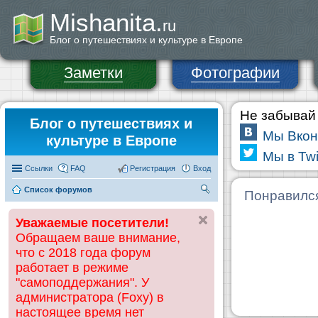
Mishanita.
ru
Блог о путешествиях и культуре в Европе
Заметки
Фотографии
Не забывай 
Блог о путешествиях и
Мы Вкон
культуре в Европе
Мы в Twi
Ссылки
FAQ
Регистрация
Вход
Список форумов
П
Понравилс
ои
Уважаемые посетители!
ск
Обращаем ваше внимание,
что с 2018 года форум
работает в режиме
"самоподдержания". У
администратора (Foxy) в
настоящее время нет