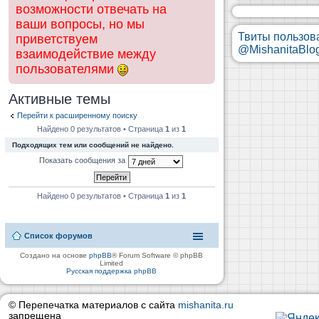
возможности отвечать на
ваши вопросы, но мы
Твиты пользов
приветствуем
@MishanitaBlo
взаимодействие между
пользователями
Активные темы
Перейти к расширенному поиску
Найдено 0 результатов • Страница
1
из
1
Подходящих тем или сообщений не найдено.
Показать сообщения за
Найдено 0 результатов • Страница
1
из
1
Список форумов
Создано на основе
phpBB
® Forum Software © phpBB
Limited
Русская поддержка phpBB
© Перепечатка материалов с сайта
mishanita.ru
запрещена