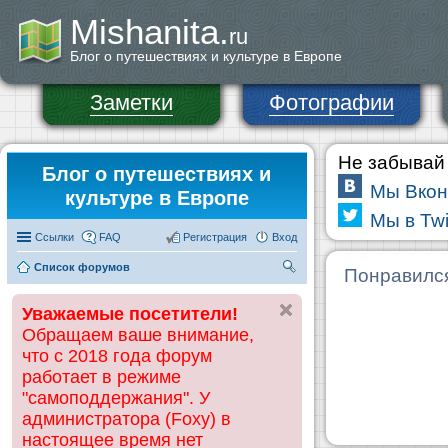
Mishanita.
ru
Блог о путешествиях и культуре в Европе
Заметки
Фотографии
Не забывай 
Блог о путешествиях и
Мы Вкон
культуре в Европе
Мы в Twi
Ссылки
FAQ
Регистрация
Вход
Список форумов
П
Понравилс
ои
Уважаемые посетители!
ск
Обращаем ваше внимание,
что с 2018 года форум
работает в режиме
"самоподдержания". У
администратора (Foxy) в
настоящее время нет