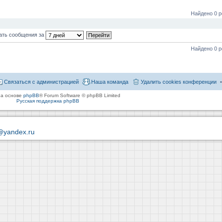
Найдено 0 р
ать сообщения за
Найдено 0 р
Связаться с администрацией
Наша команда
Удалить cookies конференции
на основе
phpBB
® Forum Software © phpBB Limited
Русская поддержка phpBB
@yandex.ru