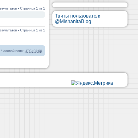
езультатов • Страница
1
из
1
Твиты пользователя
@MishanitaBlog
езультатов • Страница
1
из
1
Часовой пояс:
UTC+04:00