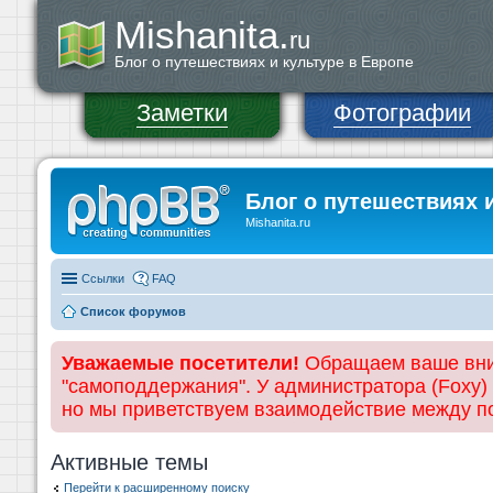
Mishanita.
ru
Блог о путешествиях и культуре в Европе
Заметки
Фотографии
Блог о путешествиях 
Mishanita.ru
Ссылки
FAQ
Список форумов
Уважаемые посетители!
Обращаем ваше вним
"самоподдержания". У администратора (Foxy)
но мы приветствуем взаимодействие между 
Активные темы
Перейти к расширенному поиску