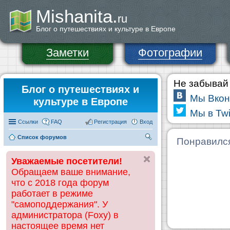
Mishanita.
ru
Блог о путешествиях и культуре в Европе
Заметки
Фотографии
Не забывай 
Блог о путешествиях и
Мы Вкон
культуре в Европе
Мы в Twi
Ссылки
FAQ
Регистрация
Вход
Список форумов
П
Понравилс
ои
Уважаемые посетители!
ск
Обращаем ваше внимание,
что с 2018 года форум
работает в режиме
"самоподдержания". У
администратора (Foxy) в
настоящее время нет