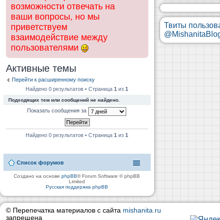
возможности отвечать на
ваши вопросы, но мы
Твиты пользов
приветствуем
@MishanitaBlo
взаимодействие между
пользователями
Активные темы
Перейти к расширенному поиску
Найдено 0 результатов • Страница
1
из
1
Подходящих тем или сообщений не найдено.
Показать сообщения за
Найдено 0 результатов • Страница
1
из
1
Список форумов
Создано на основе
phpBB
® Forum Software © phpBB
Limited
Русская поддержка phpBB
© Перепечатка материалов с сайта
mishanita.ru
запрещена