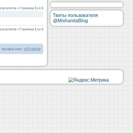
езультатов • Страница
1
из
1
Твиты пользователя
@MishanitaBlog
езультатов • Страница
1
из
1
Часовой пояс:
UTC+04:00