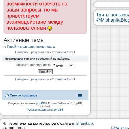
возможности отвечать на
ваши вопросы, но мы
Твиты пользов
приветствуем
@MishanitaBlo
взаимодействие между
пользователями
Активные темы
Перейти к расширенному поиску
Найдено 0 результатов • Страница
1
из
1
Подходящих тем или сообщений не найдено.
Показать сообщения за
Найдено 0 результатов • Страница
1
из
1
Список форумов
Создано на основе
phpBB
® Forum Software © phpBB
Limited
Русская поддержка phpBB
© Перепечатка материалов с сайта
mishanita.ru
запрещена