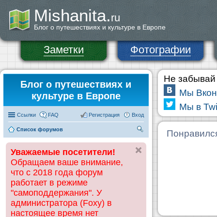
Mishanita.
ru
Блог о путешествиях и культуре в Европе
Заметки
Фотографии
Не забывай 
Блог о путешествиях и
Мы Вкон
культуре в Европе
Мы в Twi
Ссылки
FAQ
Регистрация
Вход
Список форумов
П
Понравилс
ои
Уважаемые посетители!
ск
Обращаем ваше внимание,
что с 2018 года форум
работает в режиме
"самоподдержания". У
администратора (Foxy) в
настоящее время нет