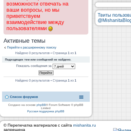
возможности отвечать на
ваши вопросы, но мы
Твиты пользов
приветствуем
@MishanitaBlo
взаимодействие между
пользователями
Активные темы
Перейти к расширенному поиску
Найдено 0 результатов • Страница
1
из
1
Подходящих тем или сообщений не найдено.
Показать сообщения за
Найдено 0 результатов • Страница
1
из
1
Список форумов
Создано на основе
phpBB
® Forum Software © phpBB
Limited
Русская поддержка phpBB
© Перепечатка материалов с сайта
mishanita.ru
запрещена