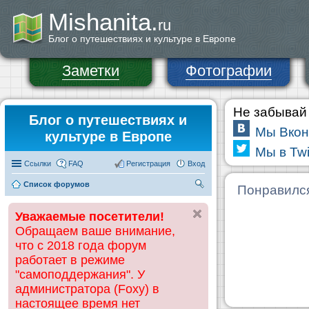
Mishanita.
ru
Блог о путешествиях и культуре в Европе
Заметки
Фотографии
Не забывай 
Блог о путешествиях и
Мы Вкон
культуре в Европе
Мы в Twi
Ссылки
FAQ
Регистрация
Вход
Список форумов
П
Понравилс
ои
Уважаемые посетители!
ск
Обращаем ваше внимание,
что с 2018 года форум
работает в режиме
"самоподдержания". У
администратора (Foxy) в
настоящее время нет