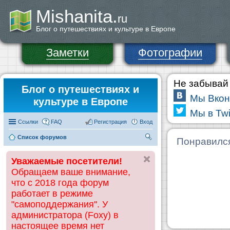
Mishanita.
ru
Блог о путешествиях и культуре в Европе
Заметки
Фотографии
Не забывай 
Блог о путешествиях и
Мы Вкон
культуре в Европе
Мы в Twi
Ссылки
FAQ
Регистрация
Вход
Список форумов
П
Понравилс
ои
Уважаемые посетители!
ск
Обращаем ваше внимание,
что с 2018 года форум
работает в режиме
"самоподдержания". У
администратора (Foxy) в
настоящее время нет