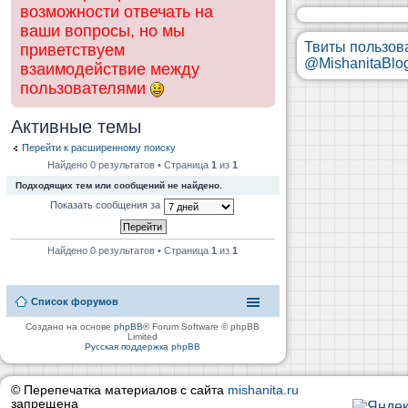
возможности отвечать на
ваши вопросы, но мы
Твиты пользов
приветствуем
@MishanitaBlo
взаимодействие между
пользователями
Активные темы
Перейти к расширенному поиску
Найдено 0 результатов • Страница
1
из
1
Подходящих тем или сообщений не найдено.
Показать сообщения за
Найдено 0 результатов • Страница
1
из
1
Список форумов
Создано на основе
phpBB
® Forum Software © phpBB
Limited
Русская поддержка phpBB
© Перепечатка материалов с сайта
mishanita.ru
запрещена