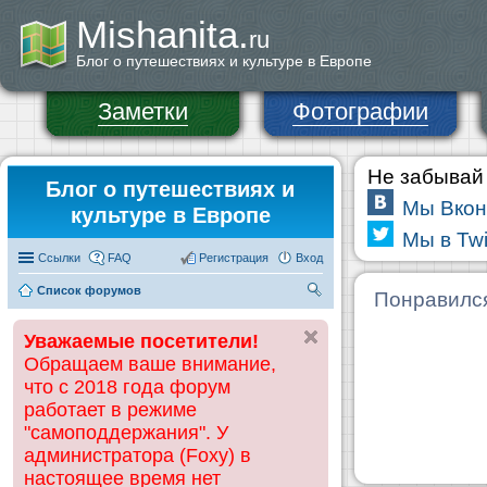
Mishanita.
ru
Блог о путешествиях и культуре в Европе
Заметки
Фотографии
Не забывай 
Блог о путешествиях и
Мы Вкон
культуре в Европе
Мы в Twi
Ссылки
FAQ
Регистрация
Вход
Список форумов
П
Понравилс
ои
Уважаемые посетители!
ск
Обращаем ваше внимание,
что с 2018 года форум
работает в режиме
"самоподдержания". У
администратора (Foxy) в
настоящее время нет