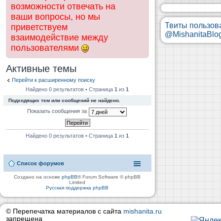
возможности отвечать на
ваши вопросы, но мы
Твиты пользов
приветствуем
@MishanitaBlo
взаимодействие между
пользователями
Активные темы
Перейти к расширенному поиску
Найдено 0 результатов • Страница
1
из
1
Подходящих тем или сообщений не найдено.
Показать сообщения за
Найдено 0 результатов • Страница
1
из
1
Список форумов
Создано на основе
phpBB
® Forum Software © phpBB
Limited
Русская поддержка phpBB
© Перепечатка материалов с сайта
mishanita.ru
запрещена