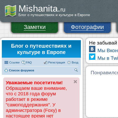
Mishanita.
ru
Блог о путешествиях и культуре в Европе
Заметки
Фотографии
Не забывай 
Блог о путешествиях и
Мы Вкон
культуре в Европе
Мы в Twi
Ссылки
FAQ
Регистрация
Вход
Список форумов
П
Понравилс
ои
Уважаемые посетители!
ск
Обращаем ваше внимание,
что с 2018 года форум
работает в режиме
"самоподдержания". У
администратора (Foxy) в
настоящее время нет