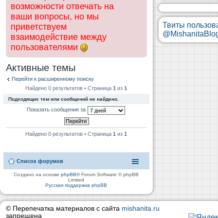
возможности отвечать на
ваши вопросы, но мы
Твиты пользов
приветствуем
@MishanitaBlo
взаимодействие между
пользователями
Активные темы
Перейти к расширенному поиску
Найдено 0 результатов • Страница
1
из
1
Подходящих тем или сообщений не найдено.
Показать сообщения за
Найдено 0 результатов • Страница
1
из
1
Список форумов
Создано на основе
phpBB
® Forum Software © phpBB
Limited
Русская поддержка phpBB
© Перепечатка материалов с сайта
mishanita.ru
запрещена