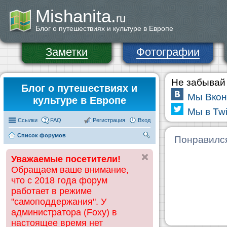
Mishanita.
ru
Блог о путешествиях и культуре в Европе
Заметки
Фотографии
Не забывай 
Блог о путешествиях и
Мы Вкон
культуре в Европе
Мы в Twi
Ссылки
FAQ
Регистрация
Вход
Список форумов
П
Понравилс
ои
Уважаемые посетители!
ск
Обращаем ваше внимание,
что с 2018 года форум
работает в режиме
"самоподдержания". У
администратора (Foxy) в
настоящее время нет