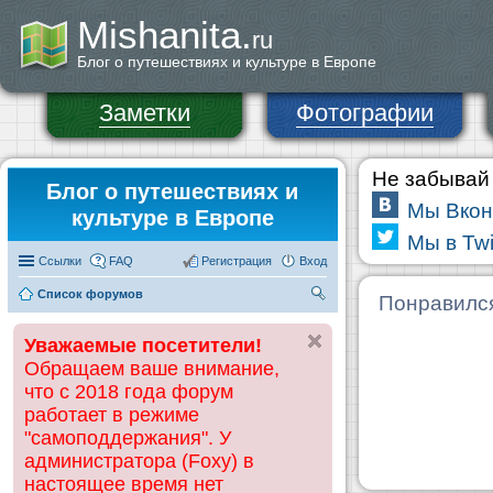
Mishanita.
ru
Блог о путешествиях и культуре в Европе
Заметки
Фотографии
Не забывай 
Блог о путешествиях и
Мы Вкон
культуре в Европе
Мы в Twi
Ссылки
FAQ
Регистрация
Вход
Список форумов
П
Понравилс
ои
Уважаемые посетители!
ск
Обращаем ваше внимание,
что с 2018 года форум
работает в режиме
"самоподдержания". У
администратора (Foxy) в
настоящее время нет