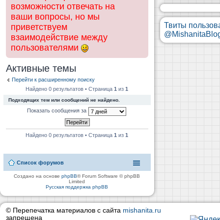
возможности отвечать на
ваши вопросы, но мы
Твиты пользов
приветствуем
@MishanitaBlo
взаимодействие между
пользователями
Активные темы
Перейти к расширенному поиску
Найдено 0 результатов • Страница
1
из
1
Подходящих тем или сообщений не найдено.
Показать сообщения за
Найдено 0 результатов • Страница
1
из
1
Список форумов
Создано на основе
phpBB
® Forum Software © phpBB
Limited
Русская поддержка phpBB
© Перепечатка материалов с сайта
mishanita.ru
запрещена