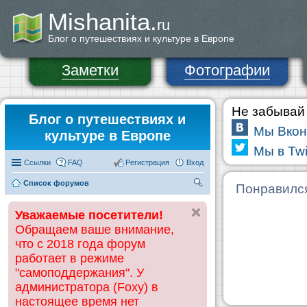
Mishanita.
ru
Блог о путешествиях и культуре в Европе
Заметки
Фотографии
Не забывай 
Блог о путешествиях и
Мы Вкон
культуре в Европе
Мы в Twi
Ссылки
FAQ
Регистрация
Вход
Список форумов
П
Понравилс
ои
Уважаемые посетители!
ск
Обращаем ваше внимание,
что с 2018 года форум
работает в режиме
"самоподдержания". У
администратора (Foxy) в
настоящее время нет