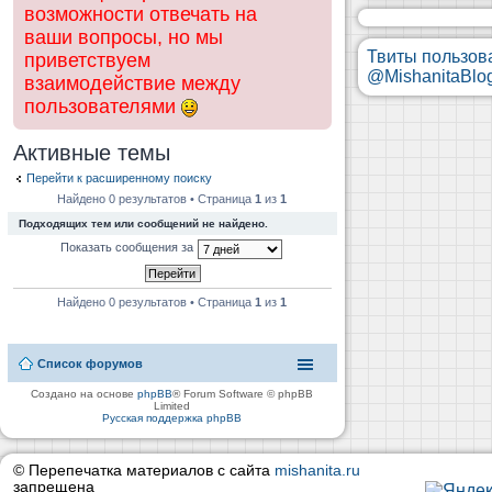
возможности отвечать на
ваши вопросы, но мы
Твиты пользов
приветствуем
@MishanitaBlo
взаимодействие между
пользователями
Активные темы
Перейти к расширенному поиску
Найдено 0 результатов • Страница
1
из
1
Подходящих тем или сообщений не найдено.
Показать сообщения за
Найдено 0 результатов • Страница
1
из
1
Список форумов
Создано на основе
phpBB
® Forum Software © phpBB
Limited
Русская поддержка phpBB
© Перепечатка материалов с сайта
mishanita.ru
запрещена