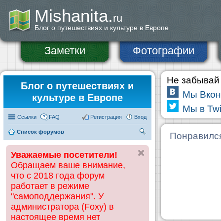
Mishanita.
ru
Блог о путешествиях и культуре в Европе
Заметки
Фотографии
Не забывай 
Блог о путешествиях и
Мы Вкон
культуре в Европе
Мы в Twi
Ссылки
FAQ
Регистрация
Вход
Список форумов
П
Понравилс
ои
Уважаемые посетители!
ск
Обращаем ваше внимание,
что с 2018 года форум
работает в режиме
"самоподдержания". У
администратора (Foxy) в
настоящее время нет