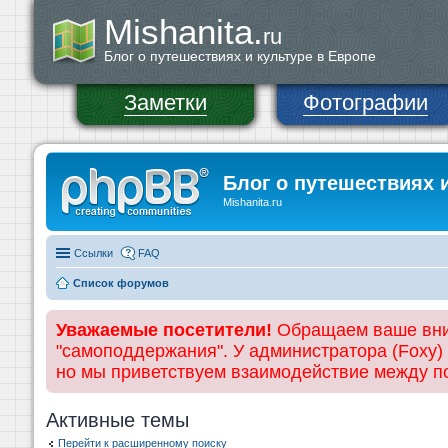
Mishanita.
ru
Блог о путешествиях и культуре в Европе
Заметки
Фотографии
Блог о путешествиях 
Mishanita.ru
Ссылки
FAQ
Список форумов
Уважаемые посетители!
Обращаем ваше вним
"самоподдержания". У администратора (Foxy)
но мы приветствуем взаимодействие между 
Активные темы
Перейти к расширенному поиску