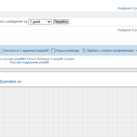
Найдено 0 р
ать сообщения за
Найдено 0 р
Связаться с администрацией
Наша команда
Удалить cookies конференции
на основе
phpBB
® Forum Software © phpBB Limited
Русская поддержка phpBB
@yandex.ru