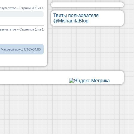
езультатов • Страница
1
из
1
Твиты пользователя
@MishanitaBlog
езультатов • Страница
1
из
1
Часовой пояс:
UTC+04:00