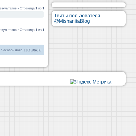
езультатов • Страница
1
из
1
Твиты пользователя
@MishanitaBlog
езультатов • Страница
1
из
1
Часовой пояс:
UTC+04:00