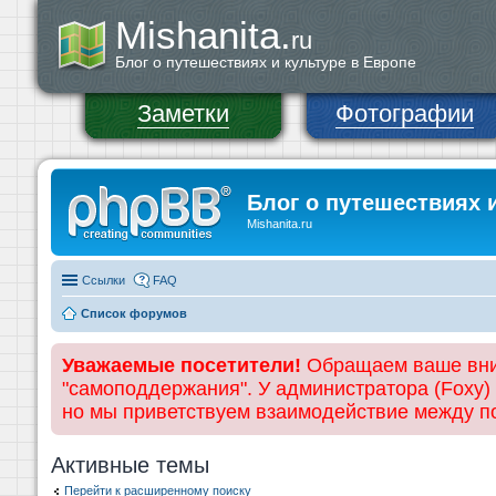
Mishanita.
ru
Блог о путешествиях и культуре в Европе
Заметки
Фотографии
Блог о путешествиях 
Mishanita.ru
Ссылки
FAQ
Список форумов
Уважаемые посетители!
Обращаем ваше вним
"самоподдержания". У администратора (Foxy)
но мы приветствуем взаимодействие между 
Активные темы
Перейти к расширенному поиску