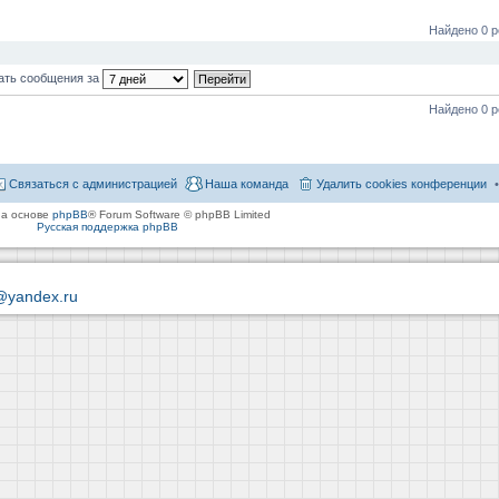
Найдено 0 р
ать сообщения за
Найдено 0 р
Связаться с администрацией
Наша команда
Удалить cookies конференции
на основе
phpBB
® Forum Software © phpBB Limited
Русская поддержка phpBB
@yandex.ru