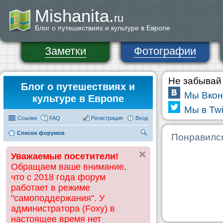
Mishanita.
ru
Блог о путешествиях и культуре в Европе
Заметки
Фотографии
Не забывай 
Блог о путешествиях и
Мы Вкон
культуре в Европе
Мы в Twi
Ссылки
FAQ
Регистрация
Вход
Список форумов
П
Понравилс
ои
Уважаемые посетители!
ск
Обращаем ваше внимание,
что с 2018 года форум
работает в режиме
"самоподдержания". У
администратора (Foxy) в
настоящее время нет