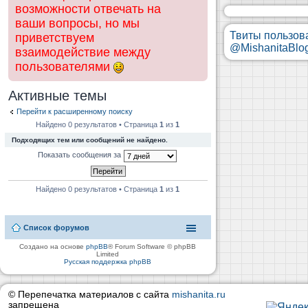
возможности отвечать на
ваши вопросы, но мы
Твиты пользов
приветствуем
@MishanitaBlo
взаимодействие между
пользователями
Активные темы
Перейти к расширенному поиску
Найдено 0 результатов • Страница
1
из
1
Подходящих тем или сообщений не найдено.
Показать сообщения за
Найдено 0 результатов • Страница
1
из
1
Список форумов
Создано на основе
phpBB
® Forum Software © phpBB
Limited
Русская поддержка phpBB
© Перепечатка материалов с сайта
mishanita.ru
запрещена