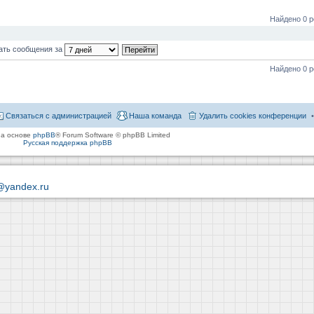
Найдено 0 р
ать сообщения за
Найдено 0 р
Связаться с администрацией
Наша команда
Удалить cookies конференции
на основе
phpBB
® Forum Software © phpBB Limited
Русская поддержка phpBB
@yandex.ru