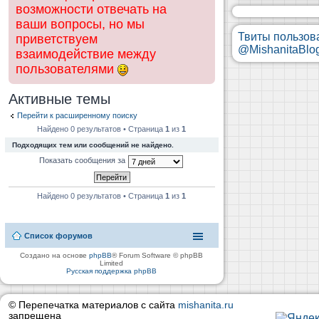
возможности отвечать на
ваши вопросы, но мы
Твиты пользов
приветствуем
@MishanitaBlo
взаимодействие между
пользователями
Активные темы
Перейти к расширенному поиску
Найдено 0 результатов • Страница
1
из
1
Подходящих тем или сообщений не найдено.
Показать сообщения за
Найдено 0 результатов • Страница
1
из
1
Список форумов
Создано на основе
phpBB
® Forum Software © phpBB
Limited
Русская поддержка phpBB
© Перепечатка материалов с сайта
mishanita.ru
запрещена