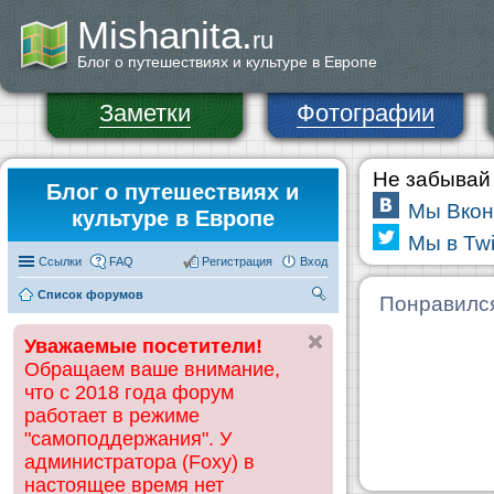
Mishanita.
ru
Блог о путешествиях и культуре в Европе
Заметки
Фотографии
Не забывай 
Блог о путешествиях и
Мы Вкон
культуре в Европе
Мы в Twi
Ссылки
FAQ
Регистрация
Вход
Список форумов
П
Понравилс
ои
Уважаемые посетители!
ск
Обращаем ваше внимание,
что с 2018 года форум
работает в режиме
"самоподдержания". У
администратора (Foxy) в
настоящее время нет