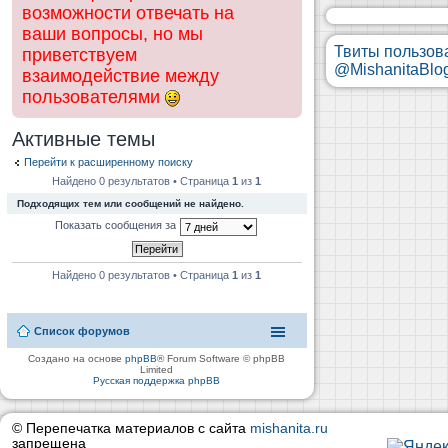
возможности отвечать на
ваши вопросы, но мы
Твиты пользов
приветствуем
@MishanitaBlo
взаимодействие между
пользователями
Активные темы
Перейти к расширенному поиску
Найдено 0 результатов • Страница
1
из
1
Подходящих тем или сообщений не найдено.
Показать сообщения за
Найдено 0 результатов • Страница
1
из
1
Список форумов
Создано на основе
phpBB
® Forum Software © phpBB
Limited
Русская поддержка phpBB
© Перепечатка материалов с сайта
mishanita.ru
запрещена