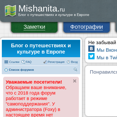
Mishanita.
ru
Блог о путешествиях и культуре в Европе
Заметки
Фотографии
Не забывай 
Блог о путешествиях и
Мы Вкон
культуре в Европе
Мы в Twi
Ссылки
FAQ
Регистрация
Вход
Список форумов
П
Понравилс
ои
Уважаемые посетители!
ск
Обращаем ваше внимание,
что с 2018 года форум
работает в режиме
"самоподдержания". У
администратора (Foxy) в
настоящее время нет