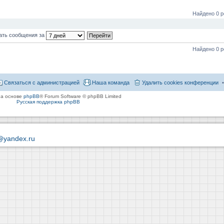
Найдено 0 р
ать сообщения за
Найдено 0 р
Связаться с администрацией
Наша команда
Удалить cookies конференции
на основе
phpBB
® Forum Software © phpBB Limited
Русская поддержка phpBB
@yandex.ru