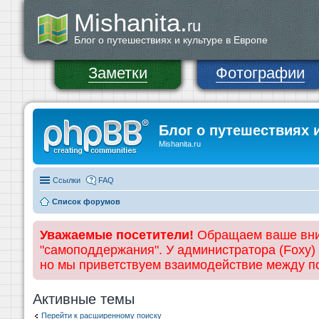
Mishanita.
ru
Блог о путешествиях и культуре в Европе
Заметки
Фотографии
Блог о путешествиях 
Mishanita.ru
Ссылки
FAQ
Список форумов
Уважаемые посетители!
Обращаем ваше вним
"самоподдержания". У администратора (Foxy)
но мы приветствуем взаимодействие между 
Активные темы
Перейти к расширенному поиску