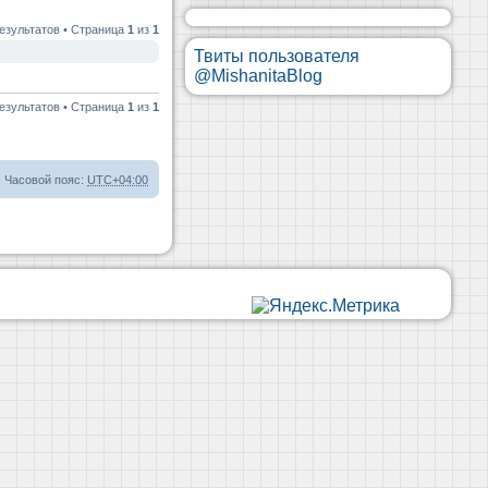
езультатов • Страница
1
из
1
Твиты пользователя
@MishanitaBlog
езультатов • Страница
1
из
1
Часовой пояс:
UTC+04:00