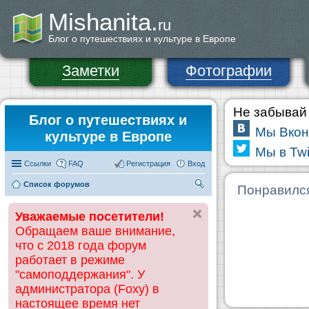
Mishanita.
ru
Блог о путешествиях и культуре в Европе
Заметки
Фотографии
Не забывай 
Блог о путешествиях и
Мы Вкон
культуре в Европе
Мы в Twi
Ссылки
FAQ
Регистрация
Вход
Список форумов
П
Понравилс
ои
Уважаемые посетители!
ск
Обращаем ваше внимание,
что с 2018 года форум
работает в режиме
"самоподдержания". У
администратора (Foxy) в
настоящее время нет