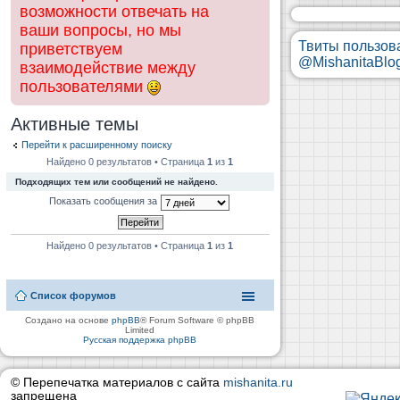
возможности отвечать на
ваши вопросы, но мы
Твиты пользов
приветствуем
@MishanitaBlo
взаимодействие между
пользователями
Активные темы
Перейти к расширенному поиску
Найдено 0 результатов • Страница
1
из
1
Подходящих тем или сообщений не найдено.
Показать сообщения за
Найдено 0 результатов • Страница
1
из
1
Список форумов
Создано на основе
phpBB
® Forum Software © phpBB
Limited
Русская поддержка phpBB
© Перепечатка материалов с сайта
mishanita.ru
запрещена