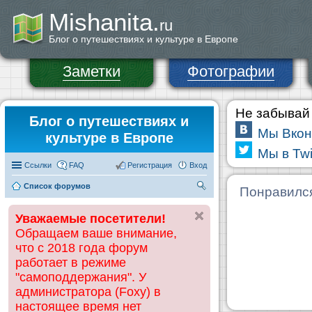
Mishanita.
ru
Блог о путешествиях и культуре в Европе
Заметки
Фотографии
Не забывай 
Блог о путешествиях и
Мы Вкон
культуре в Европе
Мы в Twi
Ссылки
FAQ
Регистрация
Вход
Список форумов
П
Понравилс
ои
Уважаемые посетители!
ск
Обращаем ваше внимание,
что с 2018 года форум
работает в режиме
"самоподдержания". У
администратора (Foxy) в
настоящее время нет