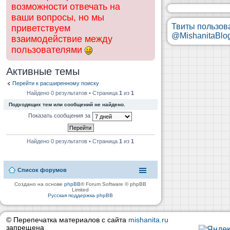
возможности отвечать на
ваши вопросы, но мы
Твиты пользов
приветствуем
@MishanitaBlo
взаимодействие между
пользователями
Активные темы
Перейти к расширенному поиску
Найдено 0 результатов • Страница
1
из
1
Подходящих тем или сообщений не найдено.
Показать сообщения за
Найдено 0 результатов • Страница
1
из
1
Список форумов
Создано на основе
phpBB
® Forum Software © phpBB
Limited
Русская поддержка phpBB
© Перепечатка материалов с сайта
mishanita.ru
запрещена