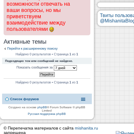
возможности отвечать на
ваши вопросы, но мы
Твиты пользов
приветствуем
@MishanitaBlo
взаимодействие между
пользователями
Активные темы
Перейти к расширенному поиску
Найдено 0 результатов • Страница
1
из
1
Подходящих тем или сообщений не найдено.
Показать сообщения за
Найдено 0 результатов • Страница
1
из
1
Список форумов
Создано на основе
phpBB
® Forum Software © phpBB
Limited
Русская поддержка phpBB
© Перепечатка материалов с сайта
mishanita.ru
запрещена