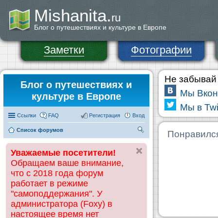
Mishanita.
ru
Блог о путешествиях и культуре в Европе
Заметки
Фотографии
Не забывай 
Блог о путешествиях и
Мы Вкон
культуре в Европе
Мы в Twi
Ссылки
FAQ
Регистрация
Вход
Список форумов
П
Понравилс
ои
Уважаемые посетители!
ск
Обращаем ваше внимание,
что с 2018 года форум
работает в режиме
"самоподдержания". У
администратора (Foxy) в
настоящее время нет