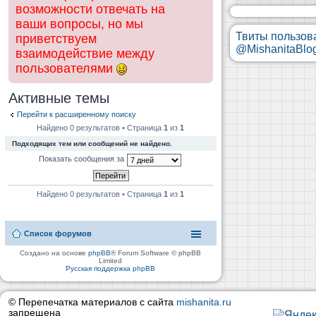
возможности отвечать на
ваши вопросы, но мы
Твиты пользов
приветствуем
@MishanitaBlo
взаимодействие между
пользователями
Активные темы
Перейти к расширенному поиску
Найдено 0 результатов • Страница
1
из
1
Подходящих тем или сообщений не найдено.
Показать сообщения за
Найдено 0 результатов • Страница
1
из
1
Список форумов
Создано на основе
phpBB
® Forum Software © phpBB
Limited
Русская поддержка phpBB
© Перепечатка материалов с сайта
mishanita.ru
запрещена