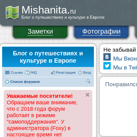
Mishanita.
ru
Блог о путешествиях и культуре в Европе
Заметки
Фотографии
Не забывай 
Блог о путешествиях и
Мы Вкон
культуре в Европе
Мы в Twi
Ссылки
FAQ
Регистрация
Вход
Список форумов
П
Понравилс
ои
Уважаемые посетители!
ск
Обращаем ваше внимание,
что с 2018 года форум
работает в режиме
"самоподдержания". У
администратора (Foxy) в
настоящее время нет